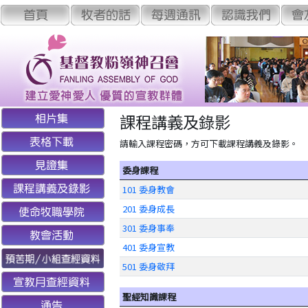
課程講義及錄影
請輸入課程密碼，方可下載課程講義及錄影。
委身課程
101 委身教會
201 委身成長
301 委身事奉
401 委身宣教
501 委身敬拜
聖經知識課程