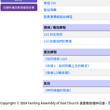
查經 OIA
聖經鳥瞰
智勇兼備組長訓練班
透視 / 確信課程
102 初信造就
103 認識我們的教會
普及課程
《信仰造就 123》
《祈禱 II：如何聆聽上主的聲音》
《長者123簡易版》
其他
《神所揀選的禁食》
Copyright © 2024 Fanling Assembly of God Church 基督教粉嶺神召會 -