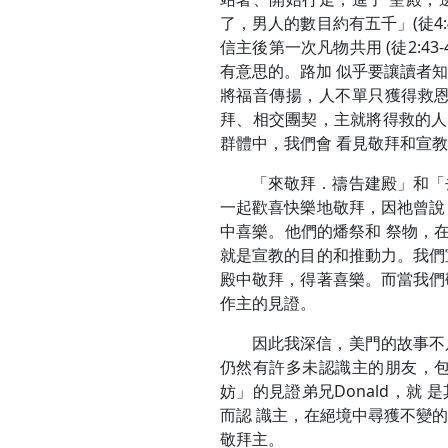
了，男人的數目約有五千」(徒4
信主後第一次凡物共用 (徒2:43-
有意思的。路加 似乎要讓讀者
將福音傳揚，人不單只獲得救恩
拜、相交團契，主就將得救的人天
群體中，我們會 看見敬拜和宣
「來敬拜．禱告建殿」和「
一起歡喜快樂地敬拜，因祂曾說
中喜樂。他們的燔祭和 祭物，在
就是宣教的目的和推動力。我們
殿中敬拜，得著喜樂。而當我們
作主的見證。
因此我深信，美門的故事不
仍然有許多未認識主的朋友，包
妨」的見證弟兄Donald，就
而認 識主，在絕境中尋獲不變
敬拜主。