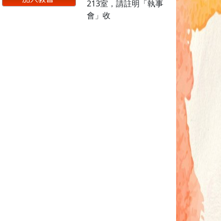
213室，請註明「執事
會」收