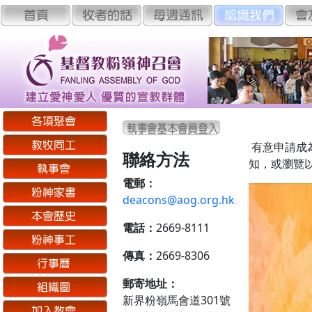
有意申請成
聯絡方法
知，或瀏覽
電郵：
deacons@aog.org.hk
電話：
2669-8111
傳真：
2669-8306
郵寄地址：
新界粉嶺馬會道301號