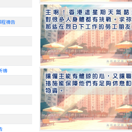
》課程禱告
祈禱
告