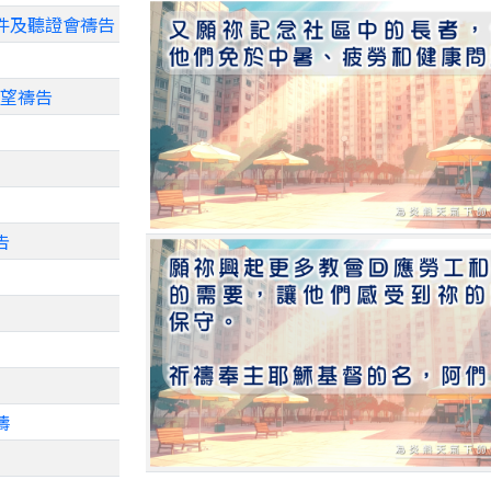
事件及聽證會禱告
盼望禱告
告
禱