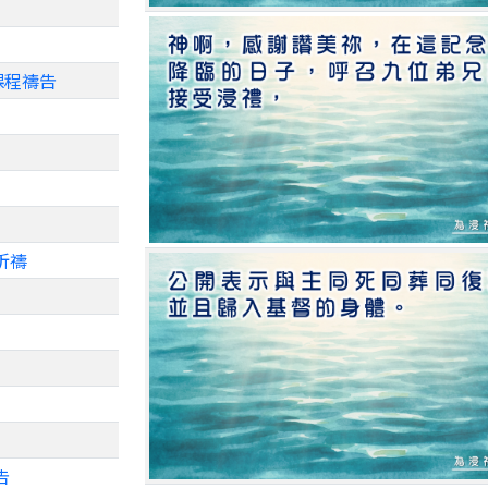
》課程禱告
祈禱
告