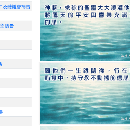
事件及聽證會禱告
盼望禱告
告
禱