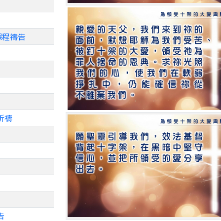
》課程禱告
祈禱
告