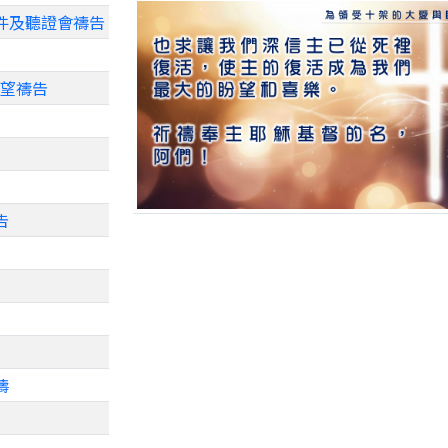
事件及聽證會禱告
盼望禱告
告
禱